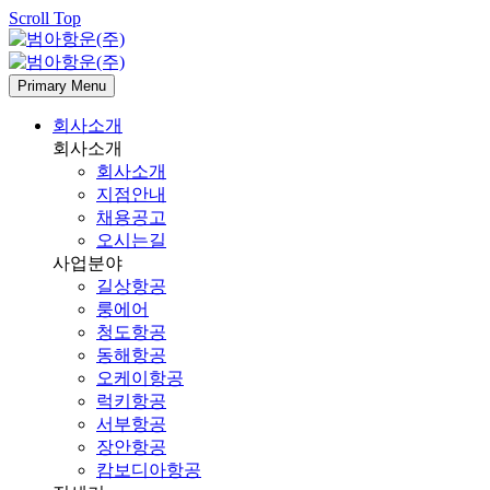
Scroll Top
Primary Menu
회사소개
회사소개
회사소개
지점안내
채용공고
오시는길
사업분야
길상항공
룽에어
청도항공
동해항공
오케이항공
럭키항공
서부항공
장안항공
캄보디아항공