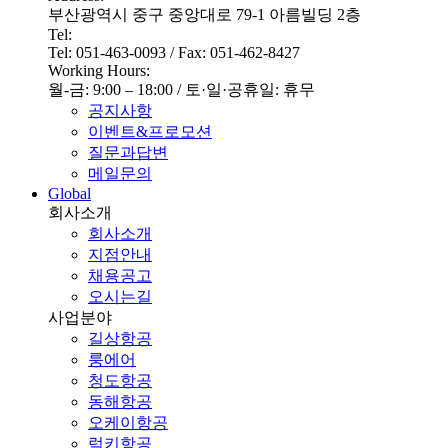
부산광역시 중구 중앙대로 79-1 아름빌딩 2층
Tel:
Tel: 051-463-0093 / Fax: 051-462-8427
Working Hours:
월-금: 9:00 – 18:00 / 토·일·공휴일: 휴무
공지사항
이벤트&프로모션
질문과답변
메일문의
Global
회사소개
회사소개
지점안내
채용공고
오시는길
사업분야
길상항공
룽에어
청도항공
동해항공
오케이항공
럭키항공