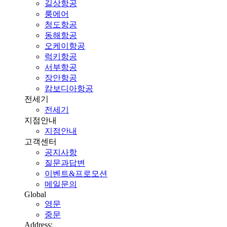
길상항공
룽에어
청도항공
동해항공
오케이항공
럭키항공
서부항공
장안항공
캄보디아항공
전세기
전세기
지점안내
지점안내
고객센터
공지사항
질문과답변
이벤트&프로모션
메일문의
Global
영문
중문
Address: