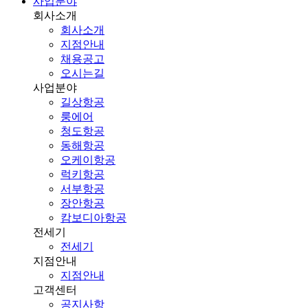
사업분야
회사소개
회사소개
지점안내
채용공고
오시는길
사업분야
길상항공
룽에어
청도항공
동해항공
오케이항공
럭키항공
서부항공
장안항공
캄보디아항공
전세기
전세기
지점안내
지점안내
고객센터
공지사항