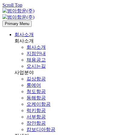
Scroll Top
Primary Menu
회사소개
회사소개
회사소개
지점안내
채용공고
오시는길
사업분야
길상항공
룽에어
청도항공
동해항공
오케이항공
럭키항공
서부항공
장안항공
캄보디아항공