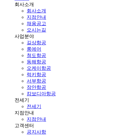
회사소개
회사소개
지점안내
채용공고
오시는길
사업분야
길상항공
룽에어
청도항공
동해항공
오케이항공
럭키항공
서부항공
장안항공
캄보디아항공
전세기
전세기
지점안내
지점안내
고객센터
공지사항