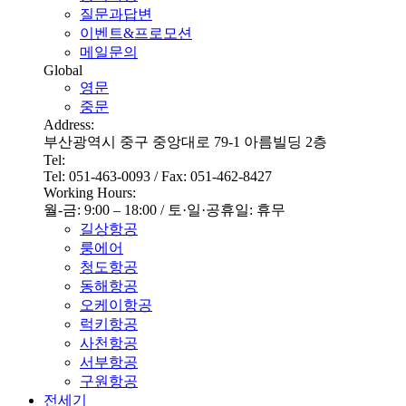
질문과답변
이벤트&프로모션
메일문의
Global
영문
중문
Address:
부산광역시 중구 중앙대로 79-1 아름빌딩 2층
Tel:
Tel: 051-463-0093 / Fax: 051-462-8427
Working Hours:
월-금: 9:00 – 18:00 / 토·일·공휴일: 휴무
길상항공
룽에어
청도항공
동해항공
오케이항공
럭키항공
사천항공
서부항공
구원항공
전세기