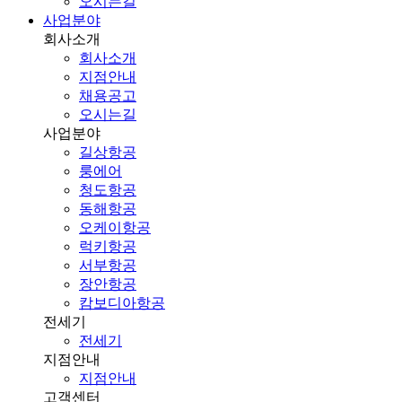
오시는길
사업분야
회사소개
회사소개
지점안내
채용공고
오시는길
사업분야
길상항공
룽에어
청도항공
동해항공
오케이항공
럭키항공
서부항공
장안항공
캄보디아항공
전세기
전세기
지점안내
지점안내
고객센터