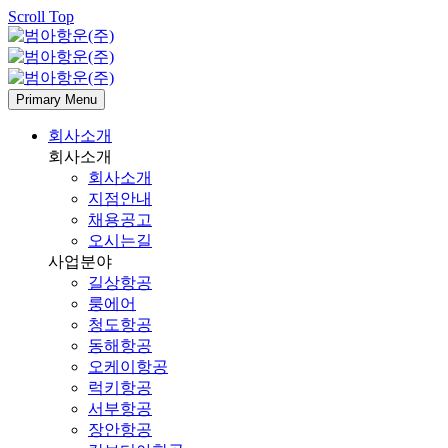
Scroll Top
Primary Menu
회사소개
회사소개
회사소개
지점안내
채용공고
오시는길
사업분야
길상항공
룽에어
청도항공
동해항공
오케이항공
럭키항공
서부항공
장안항공