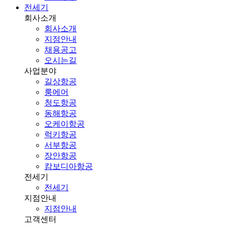
전세기
회사소개
회사소개
지점안내
채용공고
오시는길
사업분야
길상항공
룽에어
청도항공
동해항공
오케이항공
럭키항공
서부항공
장안항공
캄보디아항공
전세기
전세기
지점안내
지점안내
고객센터