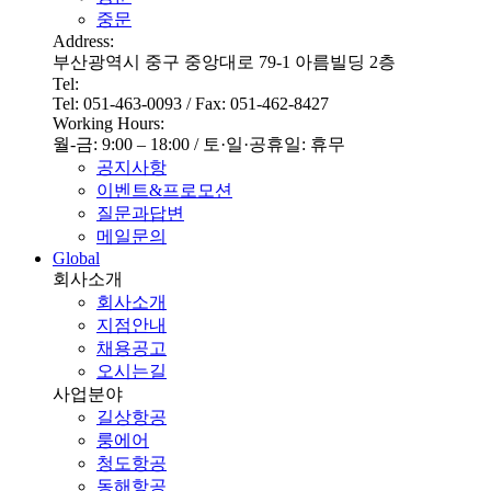
중문
Address:
부산광역시 중구 중앙대로 79-1 아름빌딩 2층
Tel:
Tel: 051-463-0093 / Fax: 051-462-8427
Working Hours:
월-금: 9:00 – 18:00 / 토·일·공휴일: 휴무
공지사항
이벤트&프로모션
질문과답변
메일문의
Global
회사소개
회사소개
지점안내
채용공고
오시는길
사업분야
길상항공
룽에어
청도항공
동해항공