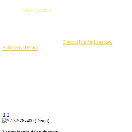
Post With
Video Lightbox
Lorem ipsum dolor sit ametcon sectetur adipisicing elit, sed
doiusmod tempor incidilabore et dolore magna aliqua. Ut enim ad
mini veniam, quis nostrud exercitation ullamco laboris nisi ut aliquip
ex ea
Home
Charity Timeline (Demo)
Digital Help for Language
Volunteers (Demo)

