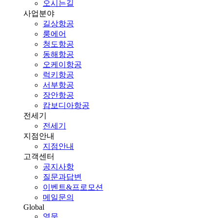
오시는길
사업분야
길상항공
룽에어
청도항공
동해항공
오케이항공
럭키항공
서부항공
장안항공
캄보디아항공
전세기
전세기
지점안내
지점안내
고객센터
공지사항
질문과답변
이벤트&프로모션
메일문의
Global
영문