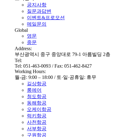
공지사항
질문과답변
이벤트&프로모션
메일문의
Global
영문
중문
Address:
부산광역시 중구 중앙대로 79-1 아름빌딩 2층
Tel:
Tel: 051-463-0093 / Fax: 051-462-8427
Working Hours:
월-금: 9:00 – 18:00 / 토·일·공휴일: 휴무
길상항공
룽에어
청도항공
동해항공
오케이항공
럭키항공
사천항공
서부항공
구원항공